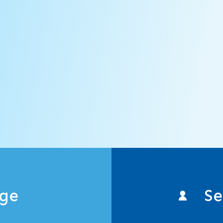
検
索
age
Se