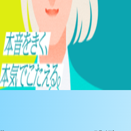
投
過
稿
去
ナ
の
ビ
投
ゲ
稿
ー
シ
ョ
ン