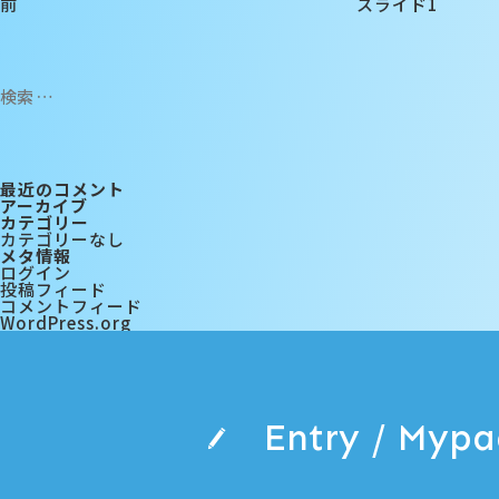
前
スライド1
検
索:
最近のコメント
アーカイブ
カテゴリー
カテゴリーなし
メタ情報
ログイン
投稿フィード
コメントフィード
WordPress.org
Entry / Myp