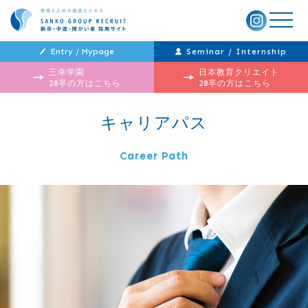
メ
ニ
ュ
ー
Entry / Mypage
Seminar / Internship
三幸学園
日本教育クリエイト
28卒の方はこちら
28卒の方はこちら
キャリアパス
Career Path