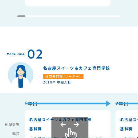
02
Model case
名古屋スイーツ＆カフェ専門学校
分野専門職（リーダー）
2018年 中途入社
1年目
2年目
名古屋スイーツ＆カフェ専門学校
名古屋ス
所属部署
基幹職
基幹職
職位