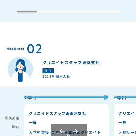
02
Model case
クリエイトスタッフ東京支社
課長
2013年 新卒入社
1年目
3年目
クリエイトスタッフ東東京支社
クリエイ
所属部署
一般
一般
職位
大学卒業後、新卒で日本教育クリエイト
人材サー