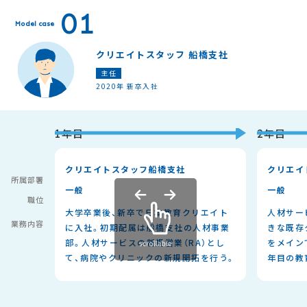
01
Model case
クリエイトスタッフ 船橋支社
主任
2020年 新卒入社
1年目
2年目
クリエイトスタッフ船橋支社
クリエイ
所属部署
一般
一般
職位
大学卒業後、新卒で日本教育クリエイト
人材サー
業務内容
に入社。初期配属は船橋支社の人材事業
きな既存
部。人材サービスの新規営業（RA）とし
をメイン
て、病院やクリニックの新規開拓を行う。
年目の教