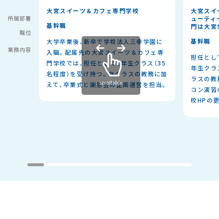
大宮スイーツ＆カフェ専門学校
大宮スイ
所属部署
ューティ
基幹職
門は大宮S
職位
基幹職
大学卒業後、新卒で学校法人三幸学園に
業務内容
入職。配属先の大宮スイーツ＆カフェ専
担任とし
門学校では、担任として1年生クラス（35
年生クラ
名程度）を受け持つ。自クラスの教務に加
ラスの教
えて、卒業式と謝恩会の企画運営を担当。
コン演習
校HPの