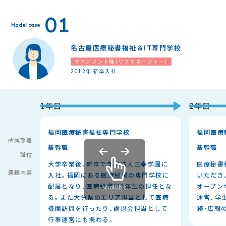
01
Model case
名古屋医療秘書福祉＆IT専門学校
マネジメント職（サブマネージャー）
2012年 新卒入社
1年目
2年目
福岡医療秘書福祉専門学校
福岡医療
所属部署
基幹職
基幹職
職位
大学卒業後、新卒で学校法人三幸学園に
医療秘書
業務内容
入社。福岡にある医療秘書の専門学校に
いただき
配属となり、医療秘書科1年生の担任とな
オープン
る。また大分県のエリア担当として医療
運営、学
機関訪問を行ったり、謝恩会担当として
務・広報
行事運営にも携わる。