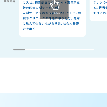
業務内容
に入社。初期配属はクリエイト東東京支
きいクラ
社の医療人材サービス部。
る。担当
人材サービスの新規営業（RA）として、病
エリアの
院やクリニックの課題に取り組む。先輩
に教えてもらいながら営業、社会人基礎
力を磨く