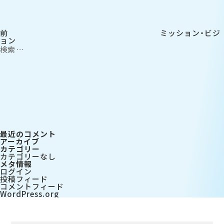
ー
シ
ョ
ン
前
ミッション・ビジ
ョン
検
索:
検
索
最近のコメント
アーカイブ
カテゴリー
カテゴリーなし
メタ情報
ログイン
投稿フィード
コメントフィード
WordPress.org