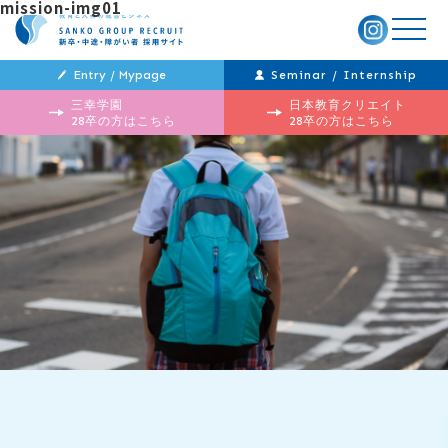
mission-img01
メ
ニ
ュ
ー
Entry / Mypage
Seminar / Internship
三幸学園
日本教育クリエイト
28卒の方はこちら
28卒の方はこちら
投
過
稿
去
ナ
の
ビ
投
ゲ
稿