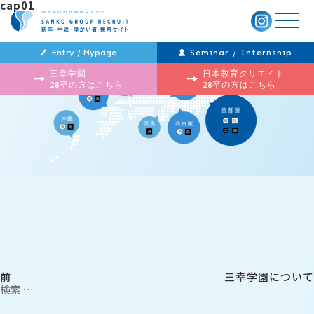
cap01
メ
ニ
ュ
ー
Entry / Mypage
Seminar / Internship
三幸学園
日本教育クリエイト
28卒の方はこちら
28卒の方はこちら
投
過
稿
去
ナ
の
ビ
投
ゲ
稿
ー
シ
ョ
ン
前
三幸学園について
検
索:
検
索