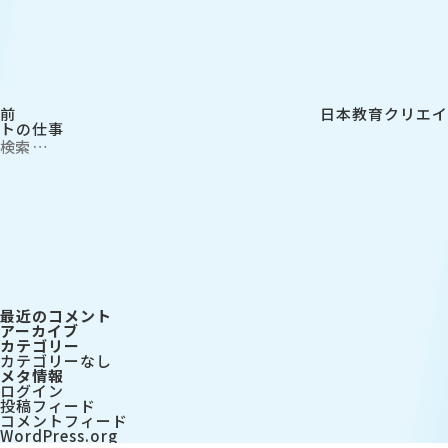
ナ
の
ビ
投
ゲ
稿
ー
シ
ョ
ン
前
日本教育クリエイ
トの仕事
検
索:
検
索
最近のコメント
アーカイブ
カテゴリー
カテゴリーなし
メタ情報
ログイン
投稿フィード
コメントフィード
WordPress.org