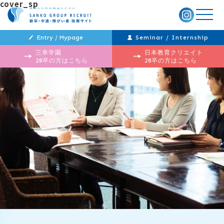
cover_sp
メ
ニ
ュ
ー
Entry / Mypage
Seminar / Internship
三幸学園
日本教育クリエイト
28卒の方はこちら
28卒の方はこちら
投
過
稿
去