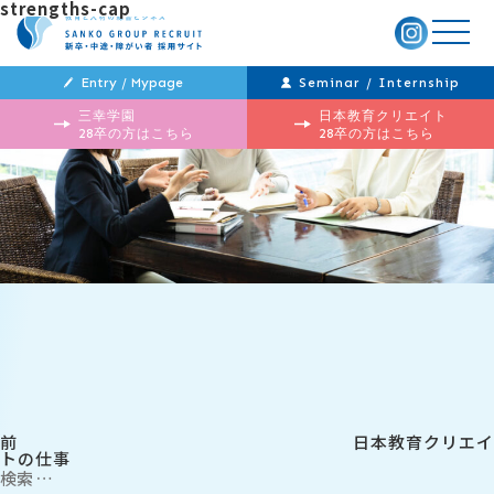
strengths-cap
メ
ニ
ュ
ー
Entry / Mypage
Seminar / Internship
三幸学園
日本教育クリエイト
28卒の方はこちら
28卒の方はこちら
投
過
稿
去
ナ
の
ビ
投
ゲ
稿
ー
シ
ョ
ン
前
日本教育クリエイ
トの仕事
検
索: