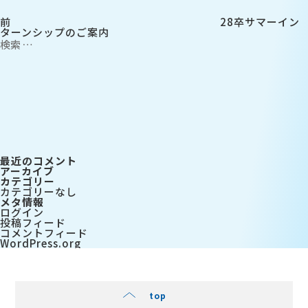
ン
前
28卒サマーイン
ターンシップのご案内
検
索:
検
索
最近のコメント
アーカイブ
カテゴリー
カテゴリーなし
メタ情報
ログイン
投稿フィード
コメントフィード
WordPress.org
top