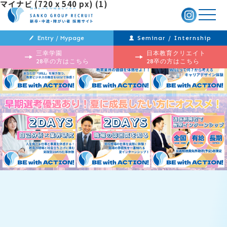
マイナビ (720 x 540 px) (1)
メ
ニ
ュ
ー
Entry / Mypage
Seminar / Internship
三幸学園
日本教育クリエイト
28卒の方はこちら
28卒の方はこちら
投
過
稿
去
ナ
の
ビ
投
ゲ
稿
ー
シ
ョ