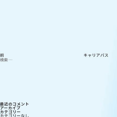
投
過
稿
去
ナ
の
ビ
投
ゲ
稿
ー
シ
ョ
ン
前
キャリアパス
検
索:
検
索
最近のコメント
アーカイブ
カテゴリー
カテゴリーなし