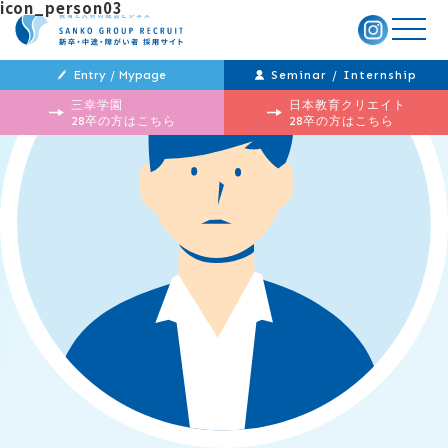
icon_person03
メ
ニ
ュ
ー
Entry / Mypage
Seminar / Internship
三幸学園
日本教育クリエイト
28卒の方はこちら
28卒の方はこちら