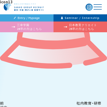
icon13
メ
ニ
ュ
ー
Entry / Mypage
Seminar / Internship
三幸学園
日本教育クリエイト
28卒の方はこちら
28卒の方はこちら
投
過
稿
去
ナ
の
ビ
投
ゲ
稿
ー
シ
ョ
ン
前
社内教育・研修
検