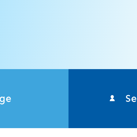
age
Se