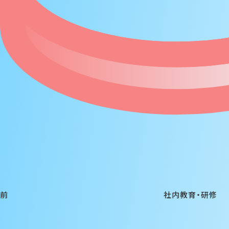
投
過
稿
去
ナ
の
ビ
投
ゲ
稿
ー
シ
ョ
ン
前
社内教育・研修
検
索: