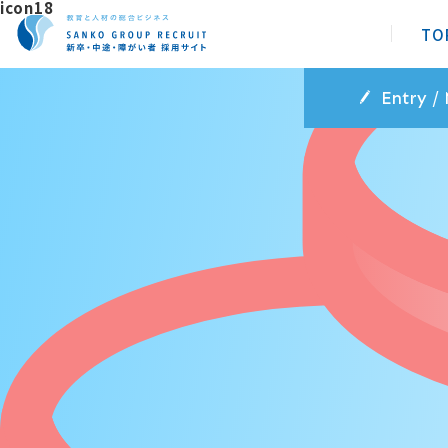
icon18
TO
Entry /