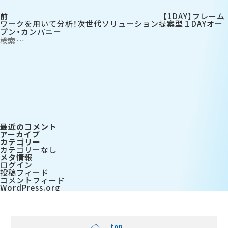
ン
前
【1DAY】フレーム
ワークを用いて分析！次世代ソリューション提案型１DAYオー
プン・カンパニー
検
索:
検
索
最近のコメント
アーカイブ
カテゴリー
カテゴリーなし
メタ情報
ログイン
投稿フィード
コメントフィード
WordPress.org
top