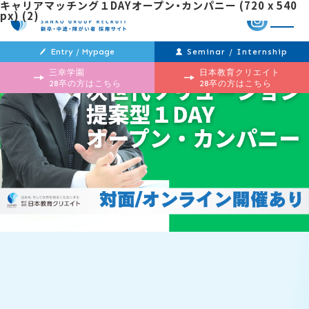
キャリアマッチング１DAYオープン・カンパニー (720 x 540
px) (2)
メ
ニ
ュ
ー
Entry / Mypage
Seminar / Internship
三幸学園
日本教育クリエイト
28卒の方はこちら
28卒の方はこちら
投
過
稿
去
ナ
の
ビ
投
ゲ
稿
ー
シ
ョ