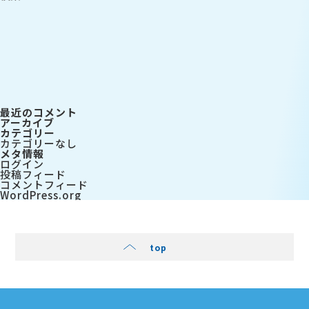
索:
検
索
最近のコメント
アーカイブ
カテゴリー
カテゴリーなし
メタ情報
ログイン
投稿フィード
コメントフィード
WordPress.org
top