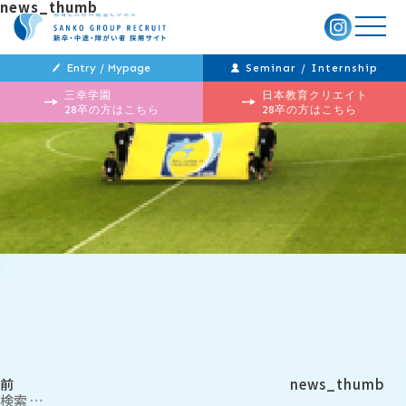
news_thumb
メ
ニ
ュ
ー
Entry / Mypage
Seminar / Internship
三幸学園
日本教育クリエイト
28卒の方はこちら
28卒の方はこちら
投
過
稿
去
ナ
の
ビ
投
ゲ
稿
ー
シ
ョ
ン
前
news_thumb
検